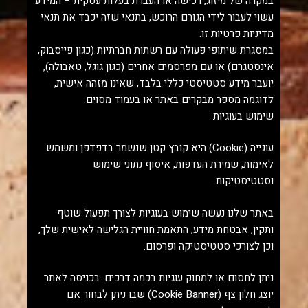
במקרה של מיזוג, רכישה או העברת בעלות עסקית – המידע
עשוי לעבור לידי הגורם הרוכש, בתנאי שזה יכבד את תנאי
מדיניות פרטיות זו.
במסגרת שיתופי פעולה עם רשתות חברתיות (כגון פייסבוק,
אינסטגרם) או עם מפרסמים אחרים (כגון גוגל, טאבולה),
יועבר מידע סטטיסטי כללי בלבד, שאינו מזהה אישית,
לדוגמה מספר מבקרים באתר או בעמוד מסוים.
שימוש בעוגיות
עוגייה (Cookie) היא קובץ קטן שנשמר בדפדפן ומשמש
לאימות, שמירת העדפות, איסוף נתוני שימוש
וסטטיסטיקות.
באתר שלנו נעשה שימוש בעוגיות לצורך תפעול שוטף
ותקין, אבטחת מידע, התאמת חוויית הגלישה לאישית שלך,
וכן לצורכי סטטיסטיקה ופרסום.
ניתן לחסום או למחוק עוגיות בכמה דרכים: בכניסה לאתר
יוצג חלון צף (Cookie Banner) שבו ניתן לבחור אם